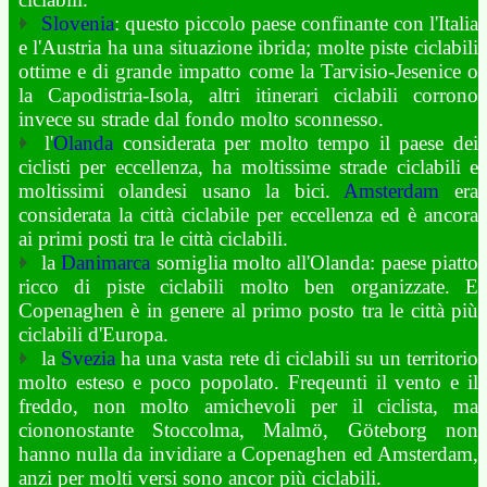
Slovenia
: questo piccolo paese confinante con l'Italia
e l'Austria ha una situazione ibrida; molte piste ciclabili
ottime e di grande impatto come la Tarvisio-Jesenice o
la Capodistria-Isola, altri itinerari ciclabili corrono
invece su strade dal fondo molto sconnesso.
l'
Olanda
considerata per molto tempo il paese dei
ciclisti per eccellenza, ha moltissime strade ciclabili e
moltissimi olandesi usano la bici.
Amsterdam
era
considerata la città ciclabile per eccellenza ed è ancora
ai primi posti tra le città ciclabili.
la
Danimarca
somiglia molto all'Olanda: paese piatto
ricco di piste ciclabili molto ben organizzate. E
Copenaghen è in genere al primo posto tra le città più
ciclabili d'Europa.
la
Svezia
ha una vasta rete di ciclabili su un territorio
molto esteso e poco popolato. Freqeunti il vento e il
freddo, non molto amichevoli per il ciclista, ma
ciononostante Stoccolma, Malmö, Göteborg non
hanno nulla da invidiare a Copenaghen ed Amsterdam,
anzi per molti versi sono ancor più ciclabili.