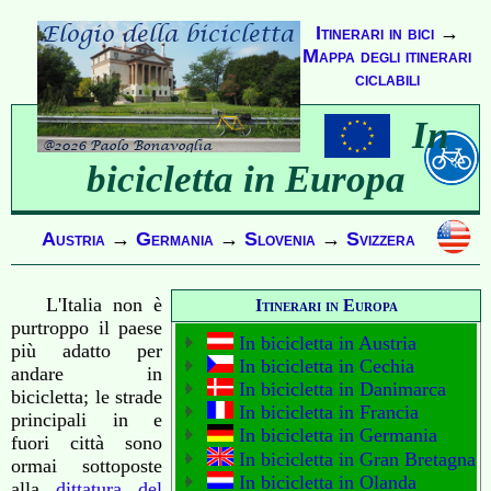
Itinerari in bici
→
Mappa degli itinerari
ciclabili
In
bicicletta in Europa
Austria
→
Germania
→
Slovenia
→
Svizzera
L'Italia non è
Itinerari in Europa
purtroppo il paese
In bicicletta in Austria
più adatto per
In bicicletta in Cechia
andare in
In bicicletta in Danimarca
bicicletta; le strade
In bicicletta in Francia
principali in e
In bicicletta in Germania
fuori città sono
In bicicletta in Gran Bretagna
ormai sottoposte
In bicicletta in Olanda
alla
dittatura del