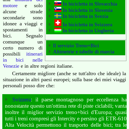
In bicicletta in Slovacchia
motore
e solo
In bicicletta in Slovenia
alcune strade
In bicicletta in Svezia
secondarie sono
idonee a viaggi e
In bicicletta in Svizzera
spostamenti in
In bicicletta in Ungheria
bici. Segnalo
comunque un
Il servizio Treno+Bici
certo numero di
Altimetrie e tabelle di marcia
possibili
itinerari
in bici nelle
Venezie
e in altre regioni italiane.
Certamente migliore (anche se tutt'altro che ideale) la
situazione in altri paesi europei; sulla base dei miei viaggi
personali posso dire che:
Svizzera
: il paese montagnoso per eccellenza ha
nonostante questo un'ottima rete di piste ciclabili; vanta
inoltre il miglior servizio treno+bici d'Europa; quasi
tutti i treni compresi gli Intercity e persino gli ETR-610
Alta Velocità permettono il trasporto delle bici; tra le