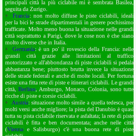
principali città la più ciclabile mi è sembrata Basilea,
seguita da Zurigo.
Francia
: non molto diffuse le piste ciclabili, ideali
per la bici le strade dipartimentali in genere pochissimo
trafficate. Molto meno buona la situazione nelle grandi
città soprattutto a Parigi, dove le cose non è che siano
molto diverse che in Italia.
Germania
: è un po' il rovescio della Francia: nelle
grandi città grazie alle limitazioni al traffico
motorizzato e all'abbondanza di piste ciclabili si pedala
abbastanza bene; piuttosto brutta invece la situazione
delle strade federali e anche di molte locali. Per fortuna
esiste una fitta rete di piste e itinerari ciclabili. Le grandi
città,
Berlino
, Amburgo, Monaco, Colonia, sono tutte
ricche di piste e corsie ciclabili.
Austria
: situazione molto simile a quella tedesca, per
molti versi anche migliore; la pista del Danubio è quasi
tutta su pista ciclabile riservata e asfaltata; la rete di piste
ciclabili è fitta e ben documentata; anche nelle città
(
Vienna
e Salisburgo) c'è una buona rete di piste
ciclabili.