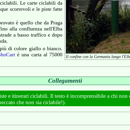
iclabili. Le carte ciclabili da
ue scorrevoli e le piste fatte
 provato è quello che da Praga
ino alla confluenza nell'Elba
strade a basso traffico e dopo
sda.
 più di colore giallo o bianco.
ShoCart
è una carta al 75000
Il confine con la Germania lungo l'Elba:
Collegamenti
te e itinerari ciclabili. Il testo è incomprensibile a chi non
peccato che non sia ciclabile!).