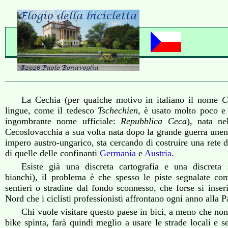
La Cechia (per qualche motivo in italiano il nome
C
lingue, come il tedesco
Tschechien
, è usato molto poco e 
ingombrante nome ufficiale:
Repubblica Ceca
), nata ne
Cecoslovacchia a sua volta nata dopo la grande guerra une
impero austro-ungarico, sta cercando di costruire una rete di
di quelle delle confinanti
Germania
e
Austria
.
Esiste già una discreta cartografia e una discreta s
bianchi), il problema è che spesso le piste segnalate come
sentieri o stradine dal fondo sconnesso, che forse si inser
Nord che i ciclisti professionisti affrontano ogni anno alla 
Chi vuole visitare questo paese in bici, a meno che non
bike spinta, farà quindi meglio a usare le strade locali e 