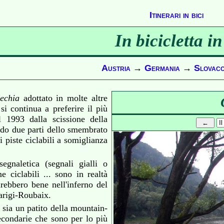
Itinerari in bici
In bicicletta i
Austria
→
Germania
→
Slovacc
echia
adottato in molte altre
si continua a preferire il più
l 1993 dalla scissione della
ndo due parti dello smembrato
 piste ciclabili a somiglianza
egnaletica (segnali gialli o
 ciclabili ... sono in realtà
irebbero bene nell'inferno del
Parigi-Roubaix.
 sia un patito della mountain-
secondarie che sono per lo più