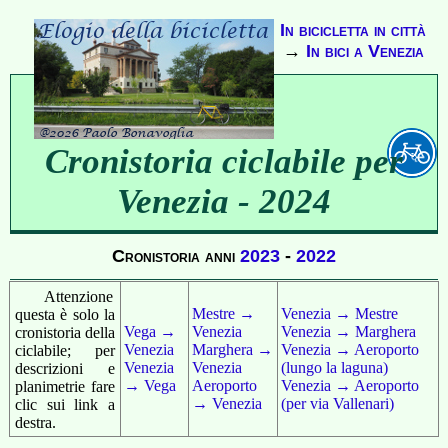
In bicicletta in città
→
In bici a Venezia
Cronistoria ciclabile per
Venezia - 2024
Cronistoria anni
2023
-
2022
Attenzione
Mestre →
Venezia → Mestre
questa è solo la
Vega →
Venezia
Venezia → Marghera
cronistoria della
Venezia
Marghera →
Venezia → Aeroporto
ciclabile; per
Venezia
Venezia
(lungo la laguna)
descrizioni e
→ Vega
Aeroporto
Venezia → Aeroporto
planimetrie fare
→ Venezia
(per via Vallenari)
clic sui link a
destra.