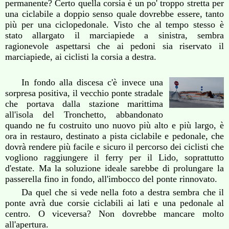
permanente? Certo quella corsia è un po' troppo stretta per
una ciclabile a doppio senso quale dovrebbe essere, tanto
più per una ciclopedonale. Visto che al tempo stesso è
stato allargato il marciapiede a sinistra, sembra
ragionevole aspettarsi che ai pedoni sia riservato il
marciapiede, ai ciclisti la corsia a destra.
In fondo alla discesa c'è invece una
sorpresa positiva, il vecchio ponte stradale
che portava dalla stazione marittima
all'isola del Tronchetto, abbandonato
quando ne fu costruito uno nuovo più alto e più largo, è
ora in restauro, destinato a pista ciclabile e pedonale, che
dovrà rendere più facile e sicuro il percorso dei ciclisti che
vogliono raggiungere il ferry per il Lido, soprattutto
d'estate. Ma la soluzione ideale sarebbe di prolungare la
passerella fino in fondo, all'imbocco del ponte rinnovato.
Da quel che si vede nella foto a destra sembra che il
ponte avrà due corsie ciclabili ai lati e una pedonale al
centro. O viceversa? Non dovrebbe mancare molto
all'apertura.