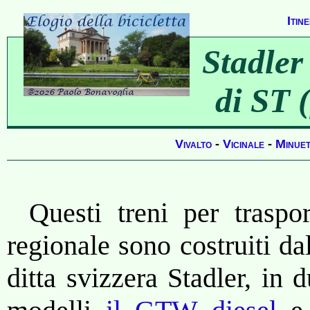
Itine
Stadle
di ST 
Vivalto
-
Vicinale
-
Minuet
Questi treni per traspor
regionale sono costruiti da
ditta svizzera Stadler, in 