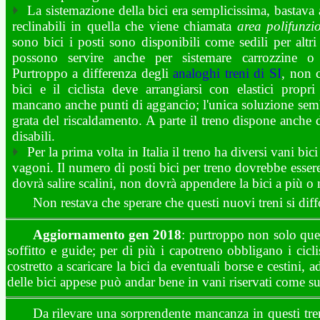
La sistemazione della bici era semplicissima, bastava a
reclinabili in quella che viene chiamata
area polifunzi
sono bici i posti sono disponibili come sedili per altri 
possono servire anche per sistemare carrozzine o a
Purtroppo a differenza degli
analoghi treni di SI
, non c
bici e il ciclista deve arrangiarsi con elastici prop
mancano anche punti di aggancio; l'unica soluzione sembr
grata del riscaldamento. A parte il treno dispone anche d
disabili.
Per la prima volta in Italia il treno ha diversi vani bic
vagoni. Il numero di posti bici per treno dovrebbe essere 
dovrà salire scalini, non dovrà appendere la bici a più 
Non restava che sperare che questi nuovi treni si diff
Aggiornamento gen 2018
: purtroppo non solo que
soffitto e guide; per di più i capotreno obbligano i cicl
costretto a scaricare la bici da eventuali borse e cestini, 
delle bici appese può andar bene in vani riservati come sui
Da rilevare una sorprendente mancanza in questi treni 