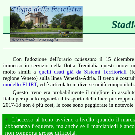
Stadl
Con l'adozione dell'orario
cadenzato
il 15 dicembre
immesso in servizio nella flotta Trenitalia questi nuovi 
molto simili a
quelli usati già da Sistemi Territoriali
(fe
regione Veneto) sulla linea Venezia-Adria. Il treno è costruit
modello FLIRT
, ed è articolato in diverse unità componibili
Questo treno era probabilmente il migliore in assoluto
Italia per quanto riguarda il trasporto della bici; purtroppo 
2017-18 non è più così, le cose sono peggiorate in notevole
L'accesso al treno avviene a livello quando il marcia
abbastanza frequente, ma anche se il marciapiedi è ancor
non comporta grosse difficoltà.