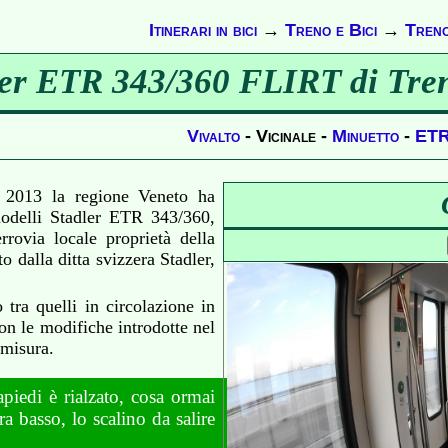
Itinerari in bici
→
Treno e Bici
→
Treno 
er ETR 343/360 FLIRT di Treni
Vivalto
- Vicinale -
Minuetto
-
ETR
 2013 la regione Veneto ha
modelli Stadler ETR 343/360,
rrovia locale proprietà della
o dalla ditta svizzera Stadler,
.
 tra quelli in circolazione in
con le modifiche introdotte nel
 misura.
piedi è rialzato, cosa ormai
a basso, lo scalino da salire