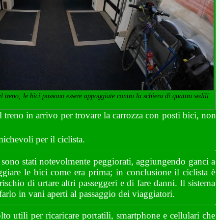
el treno; le bici possono essere appoggiate contro la schiera di quattro sedili
 treno in arrivo per trovare la carrozza con posti bici, non
chevoli per il ciclista.
e sono stati notevolmente peggiorati, aggiungendo ganci a
giare le bici come era prima; in conclusione il ciclista è
ischio di urtare altri passeggeri e di fare danni. Il sistema
arlo in vani aperti al passaggio dei viaggiatori.
 utili per ricaricare portatili, smartphone e cellulari che