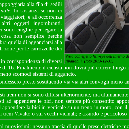
ppoggiarla alla fila di sedili
onale
. In sostanza se non ci
viaggiatori; e all'occorrenza
ltri oggetti ingombranti.
i sono cinghie per legare la
ri cosa non semplice perché
a quella di agganciarsi alla
i zone per le carrozzelle dei
Vista con effetto fish-eye dell'interno d
i in corrispondenza di diversi
ribaltabili. (foto 2013-12-31)
di 16. Finalmente il ciclista non dovrà più correre lungo il
o meno scomodi sistemi di aggancio.
ondessero presto sostituendo via via altri convogli meno ami
sti treni non si sono diffusi ulteriormente, ma ultimament
isti ad appendere le bici, non sembra più consentito appog
ad appendere la bici in verticale su un treno in moto, con il r
 treni Vivalto o sui vecchi vicinali; è assurdo e pericoloso f
nuovissimi: nessuna traccia di quelle prese elettriche molto