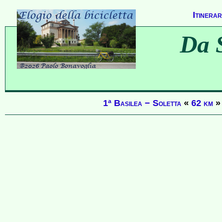
Itinerari
Da S
1ª Basilea − Soletta
«
62 km