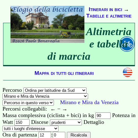
Itinerari in bici
→
Tabelle e altimetrie
Altimetria
e tabella
di marcia
Mappa di tutti gli itinerari
Percorso
Mirano e Mira da Venezia
Percorsi collegabili: ← − →
Massa complessiva (ciclista + bici) in kg
Potenza in
Watt
Discese
Dettaglio
Ora di partenza
: