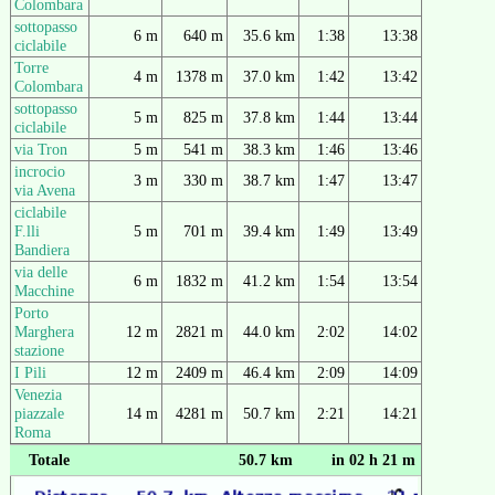
Colombara
sottopasso
6 m
640 m
35.6 km
1:38
13:38
ciclabile
Torre
4 m
1378 m
37.0 km
1:42
13:42
Colombara
sottopasso
5 m
825 m
37.8 km
1:44
13:44
ciclabile
via Tron
5 m
541 m
38.3 km
1:46
13:46
incrocio
3 m
330 m
38.7 km
1:47
13:47
via Avena
ciclabile
F.lli
5 m
701 m
39.4 km
1:49
13:49
Bandiera
via delle
6 m
1832 m
41.2 km
1:54
13:54
Macchine
Porto
Marghera
12 m
2821 m
44.0 km
2:02
14:02
stazione
I Pili
12 m
2409 m
46.4 km
2:09
14:09
Venezia
piazzale
14 m
4281 m
50.7 km
2:21
14:21
Roma
Totale
50.7 km
in 02 h 21 m