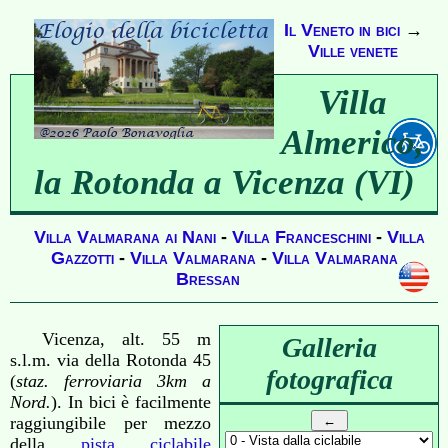
Il Veneto in bici
→
Ville venete
Villa
Almerico,
la Rotonda a Vicenza (VI)
Villa Valmarana ai Nani
-
Villa Franceschini
-
Villa
Gazzotti
-
Villa Valmarana
-
Villa Valmarana
Bressan
Vicenza, alt. 55 m
Galleria
s.l.m. via della Rotonda 45
fotografica
(
staz. ferroviaria 3km a
Nord.
). In bici è facilmente
raggiungibile per mezzo
della
pista ciclabile