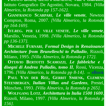
Istituto Geografico De Agostini, Novara, 1984.
[Villa
Almerico, la Rotonda pp 157-162]
.
Gianfranco Scarpari
,
Le ville venete
, Newton
Compton, Roma, 2007.
[Villa Almerico, la Rotonda
pp 164-169]
.
Ist.reg. per le ville venete
,
Le ville venete
,
Marsilio, Venezia, 1998.
[Villa Almerico, la Rotonda
pp 136-137]
.
Michele Furnari
,
Formal Design in Renaissance
Architecture from Brunelleschi to Palladio
, Rizzoli,
Milano, 1995.
[Villa Almerico, la Rotonda p 172]
.
Ottavio Bertotti Scamozzi
,
Le fabbriche e i
disegni di Andrea Palladio, tomo II
, Rossi, Vicenza,
1796.
[Villa Almerico, la Rotonda pp 8-14]
. →
eBook
Paul Van der Ree, Gerrit Smienk, Clemens
Steenbergen
,
Italian Villas and Gardens
, Prestel,
München, 1993.
[Villa Almerico, la Rotonda p 265]
.
Wolfgang Lotz
,
Architettura in Italia 1500 1600
,
Rizzoli, Milano, 1997.
[Villa Almerico, la Rotonda p
156]
.