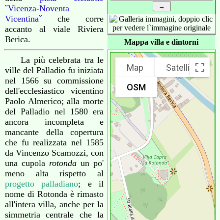
˝Vicenza-Noventa
Vicentina˝
che corre
accanto al viale Riviera
Berica.
Mappa villa e dintorni
La più celebrata tra le
Map
Satellite
ville del Palladio fu iniziata
nel 1566 su commissione
OSM
dell'ecclesiastico vicentino
Paolo Almerico; alla morte
del Palladio nel 1580 era
ancora incompleta e
mancante della copertura
che fu realizzata nel 1585
da Vincenzo Scamozzi, con
una cupola
rotonda
un po'
meno alta rispetto al
progetto palladiano
; e il
nome di Rotonda è rimasto
all'intera villa, anche per la
simmetria centrale che la