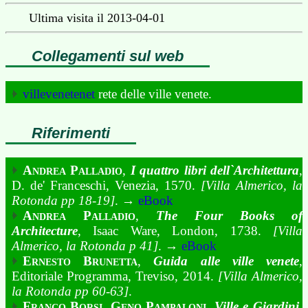
Ultima visita il 2013-04-01
Collegamenti sul web
villevenetenet
rete delle ville venete.
Riferimenti
Andrea Palladio
,
I quattro libri dell`Architettura
,
D. de' Franceschi, Venezia, 1570.
[Villa Almerico, la
Rotonda pp 18-19]
. →
eBook
Andrea Palladio
,
The Four Books of
Architecture
, Isaac Ware, London, 1738.
[Villa
Almerico, la Rotonda p 41]
. →
eBook
Ernesto Brunetta
,
Guida alle ville venete
,
Editoriale Programma, Treviso, 2014.
[Villa Almerico,
la Rotonda pp 60-63]
.
Franco Borsi, Geno Pampaloni
,
Ville e Giardini
,