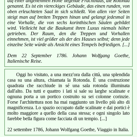
auf einer angenehmen Höhe liegende Prachthaus, die Rotonda
genannt. Es ist ein viereckiges Gebäude, das einen runden, von
oben erleuchteten Saal in sich schließt. Von allen vier Seiten
steigt man auf breiten Treppen hinan und gelangt jedesmal in
eine Vorhalle, die von sechs korinthischen Säulen gebildet
wird. Vielleicht hat die Baukunst ihren Luxus niemals höher
getrieben. Der Raum, den die Treppen und Vorhallen
einnehmen, ist viel größer als der des Hauses selbst; denn jede
einzelne Seite würde als Ansicht eines Tempels befriedigen. [...]
Dem 22 September 1786. Johann Wolfgang Goethe,
Italienische Reise.
Oggi ho visitato, a una mezz'ora dalla città, una splendida
casa su una altura, chiamata la Rotonda. È una costruzione
quadrata che racchiude in sé una sala rotonda illuminata
dall'alto. Da tutti e quattro i lati si sale su larghe scalinate e
ognuna porta a un portico costruito su sei colonne corinzie.
Forse l'architettura non ha mai raggiunto un livello più alto di
magnificenza. Lo spazio occupato dalle scalinate e dai portici è
molto maggiore a quello della casa stessa; e ogni singolo lato
farebbe bella figura come facciata di un tempio. [...]
22 settembre 1786, Johann Wolfgang Goethe, Viaggio in Italia.