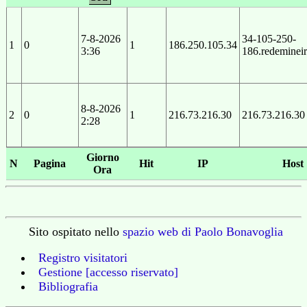
7-8-2026
34-105-250-
1
0
1
186.250.105.34
3:36
186.redeminei
8-8-2026
2
0
1
216.73.216.30
216.73.216.30
2:28
Giorno
N
Pagina
Hit
IP
Host
Ora
Sito ospitato nello
spazio web di Paolo Bonavoglia
Registro visitatori
Gestione [accesso riservato]
Bibliografia