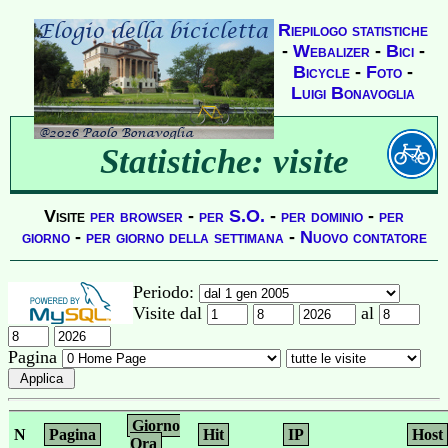
Riepilogo statistiche
-
Webalizer
-
Bici
-
Bicycle
-
Foto
-
Luigi Bonavoglia
Statistiche: visite
Visite
per browser
-
per S.O.
-
per dominio
-
per
giorno
-
per giorno della settimana
-
Nuovo contatore
Periodo:
Visite dal
al
Pagina
Giorno
N
Pagina
Hit
IP
Host
Ora