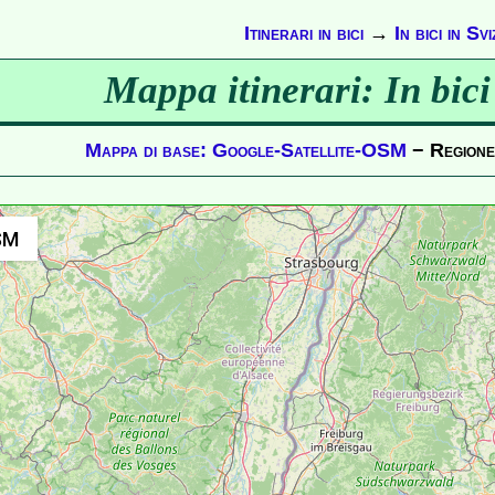
Itinerari in bici
→
In bici in Sv
Mappa itinerari: In bici
Mappa di base: Google-Satellite-OSM
− Region
SM