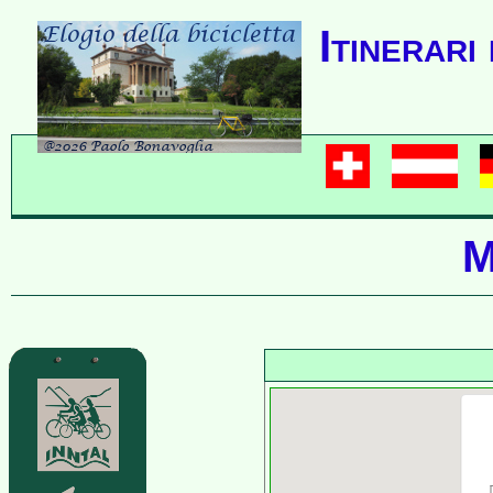
Itinerari
M