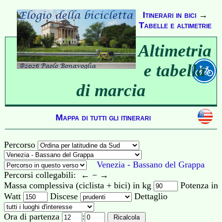
Itinerari in bici
→
Tabelle e altimetrie
Altimetria
e tabella
di marcia
Mappa di tutti gli itinerari
Percorso
Venezia - Bassano del Grappa
Percorsi collegabili: ← − →
Massa complessiva (ciclista + bici) in kg
Potenza in
Watt
Discese
Dettaglio
Ora di partenza
: