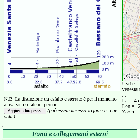
Map Data
5 km
Uscite =
venezia
...
N.B. La distinzione tra asfalto e sterrato è per il momento
Lat = 45
attiva solo su alcuni percorsi.
Lon = 1
(può essere necessario fare clic due
Zoom = 
volte)
Fonti e collegamenti esterni